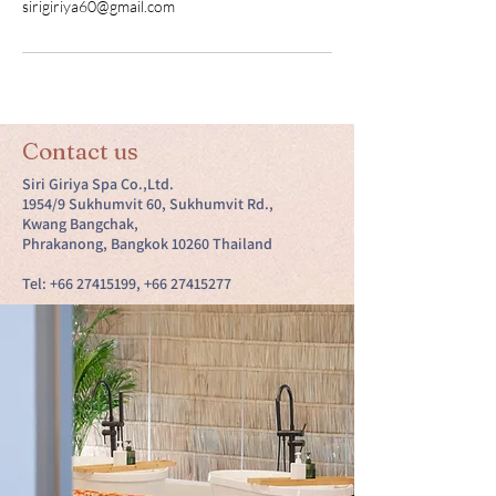
sirigiriya60@gmail.com
Contact us
Siri Giriya Spa Co.,Ltd.
1954/9 Sukhumvit 60, Sukhumvit Rd.,
Kwang Bangchak,
Phrakanong, Bangkok 10260 Thailand
Tel:
+66 27415199
,
+66 27415277