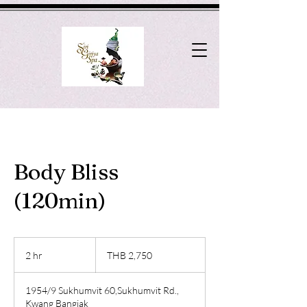
Body Bliss
(120min)
2,750
Thai
2 hr
2
THB 2,750
baht
h
r
1954/9 Sukhumvit 60,Sukhumvit Rd.,
Kwang Bangjak