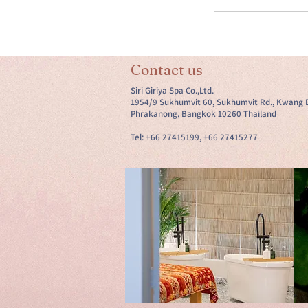
Contact us
Siri Giriya Spa Co.,Ltd.
1954/9 Sukhumvit 60, Sukhumvit Rd., Kwang 
Phrakanong, Bangkok 10260 Thailand
Tel: +66 27415199, +66 27415277