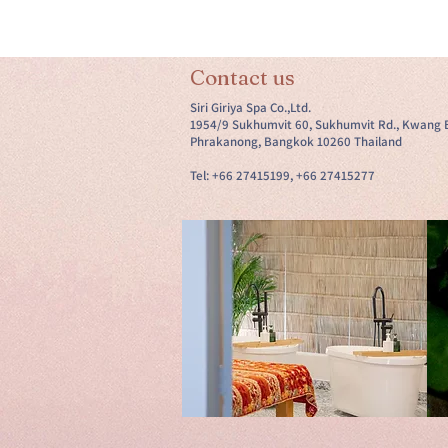
Contact us
Siri Giriya Spa Co.,Ltd.
1954/9 Sukhumvit 60, Sukhumvit Rd., Kwang 
Phrakanong, Bangkok 10260 Thailand
Tel: +66 27415199, +66 27415277