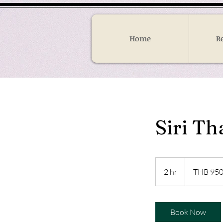
Home
R
Siri Th
950
Thai
2 hr
2
THB 95
baht
h
r
Book Now