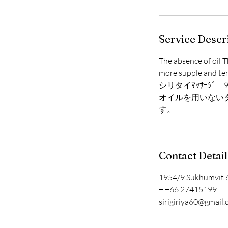
Service Descr
The absence of oil 
more supple and ten
シリタイﾏｯｻｰｼﾞ 9
オイルを用いない
す。
Contact Detail
1954/9 Sukhumvit 6
+ +66 27415199
sirigiriya60@gmail